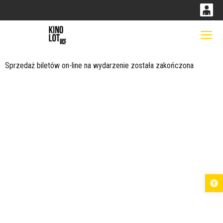
0
0,00
Gł
<
'
PLN
Sprzedaż biletów on-line na wydarzenie została zakończona
14
53
Otwórz pas