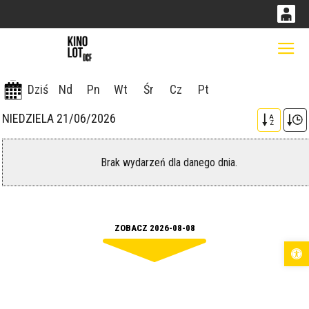
0
0,00
Gł
<
'
PLN
08-08-2026
Dziś
Nd
Pn
Wt
Śr
Cz
Pt
NIEDZIELA 21/06/2026
A
14
53
Z
Brak wydarzeń dla danego dnia.
ZOBACZ 2026-08-08
Otwórz pas