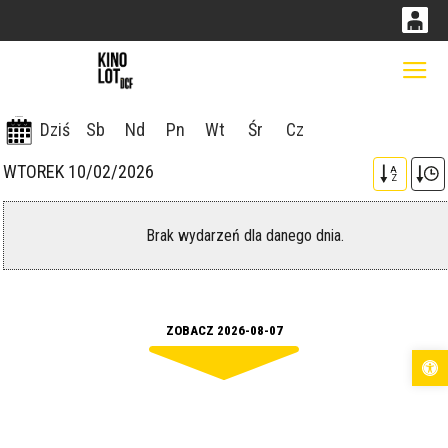
0
0,00
Gł
<
'
PLN
07-08-2026
Dziś
Sb
Nd
Pn
Wt
Śr
Cz
WTOREK 10/02/2026
A
14
53
Z
Brak wydarzeń dla danego dnia.
ZOBACZ 2026-08-07
Otwórz pas